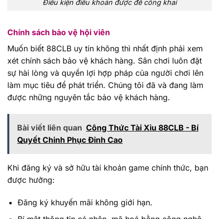
Điều kiện điều khoản được để công khai
Chính sách bảo vệ hội viên
Muốn biết
88CLB uy tín không
thì nhất định phải xem
xét chính sách bảo vệ khách hàng. Sân chơi luôn đặt
sự hài lòng và quyền lợi hợp pháp của người chơi lên
làm mục tiêu để phát triển. Chúng tôi đã và đang làm
được những nguyên tắc bảo vệ khách hàng.
Bài viết liên quan
Công Thức Tài Xỉu 88CLB - Bí
Quyết Chinh Phục Đỉnh Cao
Khi đăng ký và sở hữu tài khoản game chính thức, bạn
được hưởng:
Đăng ký khuyến mãi không giới hạn.