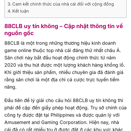
Cam kết chính thức của nhà cái đối với cộng đồng
Kết luận
88CLB uy tín không – Cập nhật thông tin về
nguồn gốc
88CLB là một trong những thương hiệu kinh doanh
game online thuộc top nhà cái đáng thử nhất châu Á.
Sân chơi này bắt đầu hoạt động chính thức từ năm
2020 và thu hút được một lượng khách hàng khổng lồ.
Khi giới thiệu sản phẩm, nhiều chuyên gia đã đánh giá
rằng sân chơi là một địa chỉ cá cược trực tuyến tiềm
năng.
Đầu tiên để lý giải cho câu hỏi
88CLB uy tín không
thì
phải đề cập đến giấy phép hoạt động. Trụ sở chính của
công ty được đặt tại Philippines và được quản lý với
Amusement and Gaming Corporation. Hiện nay, nhà
cái đã có rất nhiều trụ ở được đặt ở các khu vực khác