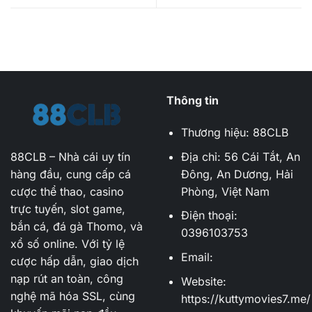
Thông tin
Thương hiệu: 88CLB
Địa chỉ: 56 Cái Tắt, An
88CLB
– Nhà cái uy tín
Đông, An Dương, Hải
hàng đầu, cung cấp cá
Phòng, Việt Nam
cược thể thao, casino
trực tuyến, slot game,
Điện thoại:
bắn cá, đá gà Thomo, và
0396103753
xổ số online. Với tỷ lệ
Email:
cược hấp dẫn, giao dịch
nạp rút an toàn, công
Website:
nghệ mã hóa SSL, cùng
https://kuttymovies7.me/