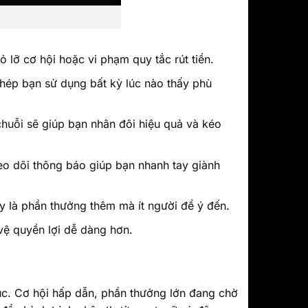
ỏ lỡ cơ hội hoặc vi phạm quy tắc rút tiền.
phép bạn sử dụng bất kỳ lúc nào thấy phù
chuỗi sẽ giúp bạn nhân đôi hiệu quả và kéo
eo dõi thông báo giúp bạn nhanh tay giành
 là phần thưởng thêm mà ít người để ý đến.
 vệ quyền lợi dễ dàng hơn.
ục. Cơ hội hấp dẫn, phần thưởng lớn đang chờ