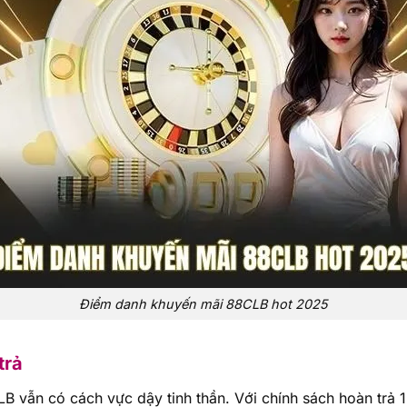
Điểm danh khuyến mãi 88CLB hot 2025
trả
 vẫn có cách vực dậy tinh thần. Với chính sách hoàn trả 