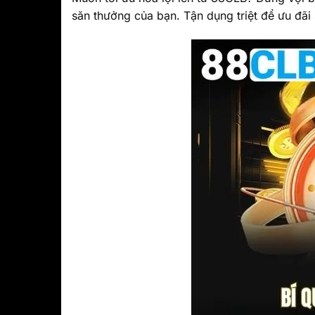
săn thưởng của bạn. Tận dụng triệt để ưu đãi 