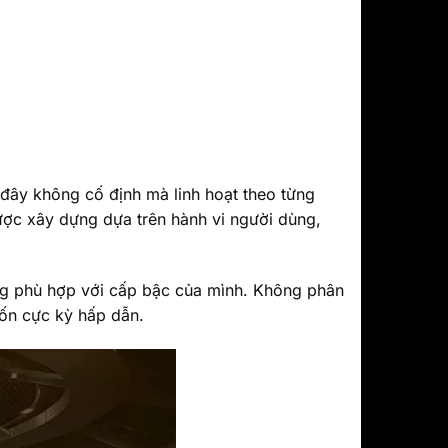
 đây không cố định mà linh hoạt theo từng
được xây dựng dựa trên hành vi người dùng,
ởng phù hợp với cấp bậc của mình. Không phân
vốn cực kỳ hấp dẫn.