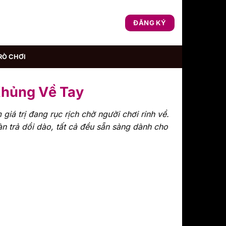
ĐĂNG KÝ
RÒ CHƠI
Khủng Về Tay
á trị đang rục rịch chờ người chơi rinh về.
àn trả dồi dào, tất cả đều sẵn sàng dành cho