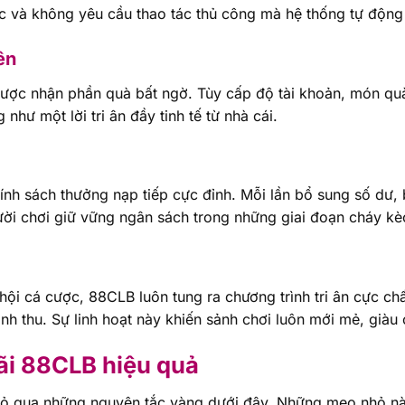
c và không yêu cầu thao tác thủ công mà hệ thống tự động 
ên
được nhận phần quà bất ngờ. Tùy cấp độ tài khoản, món quà
như một lời tri ân đầy tinh tế từ nhà cái.
nh sách thưởng nạp tiếp cực đỉnh. Mỗi lần bổ sung số dư, 
ời chơi giữ vững ngân sách trong những giai đoạn cháy kè
 hội cá cược, 88CLB luôn tung ra chương trình tri ân cực ch
h thu. Sự linh hoạt này khiến sảnh chơi luôn mới mẻ, giàu
i 88CLB hiệu quả
bỏ qua những nguyên tắc vàng dưới đây. Những mẹo nhỏ này 