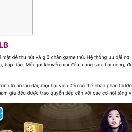
LB
 mật để thu hút và giữ chân game thủ. Hệ thống ưu đãi nơi
lạ, hấp dẫn. Mỗi gói khuyến mãi đều mang sắc thái riêng, 
ình tri ân lâu dài, mọi hội viên đều có thể nhận phần thư
tham gia đều được trao quyền tiếp cận với các cơ hội tăng 