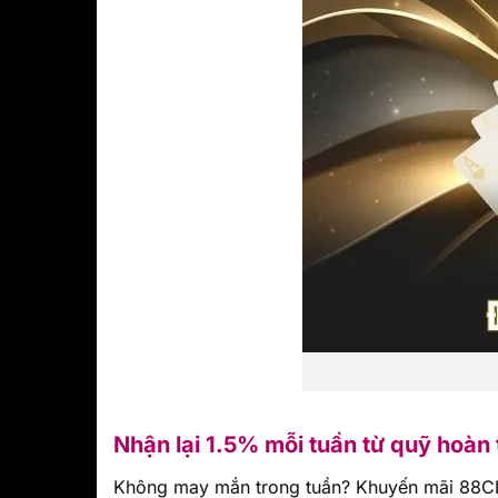
Nhận lại 1.5% mỗi tuần từ quỹ hoàn 
Không may mắn trong tuần? Khuyến mãi 88CLB