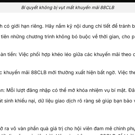
Bí quyết không bị vụt mất khuyến mãi 88CLB
 có giới hạn riêng. Hãy nắm kỹ nội dung chi tiết để tránh b
 tiên những chương trình không bó buộc về thời gian, cho 
àn tiền: Việc phối hợp khéo léo giữa các khuyến mãi theo 
ác khuyến mãi 88CLB mới thường xuất hiện bất ngờ. Việc th
: Mỗi lượt đăng nhập có thể mở khóa nhiệm vụ bí mật. Đây
t sinh khiếu nại, dữ liệu giao dịch rõ ràng sẽ giúp bạn bảo
ở ra vô vàn phần quà giá trị cho hội viên đam mê chinh ph