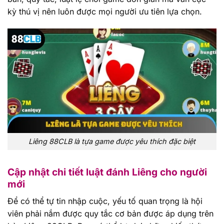
kỳ thú vị nên luôn được mọi người ưu tiên lựa chọn.
Liêng 88CLB là tựa game được yêu thích đặc biệt
Cập nhật chi tiết luật đánh Liêng cho người
mới
Để có thể tự tin nhập cuộc, yếu tố quan trọng là hội
viên phải nắm được quy tắc cơ bản được áp dụng trên