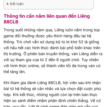
Kết luận
Thông tin cần nắm liên quan đến Liêng
88CLB
Trong suốt những năm qua, Liêng luôn nằm trong top
game đổi thưởng được yêu thích hàng đầu tại hệ
thống. Trò chơi vẫn sử dụng bộ tú lơ khơ 52 lá giống
với hầu hết các hình thức đánh bài phổ biến khác trên
thị trường. Ở phiên bản truyền thống, ván Liêng diễn ra
với sự tham gia của từ 2 đến 6 người chơi. Tuy nhiên
với hình thức online, số thành viên tối đa trong ván có
thể tăng lên.
Khi tham gia đánh
Liêng 88CLB
, hội viên sau khi nhận
bài từ hệ thống sẽ cân nhắc và lựa chọn đặt cược phù
hợp. Khi kết thúc, những người còn lại trên bàn thực
hiện so sánh điểm nhằm phân định chiến thắng. Về cơ
bản, quy tắc, luật lệ chơi game đơn giản mà vẫn cực