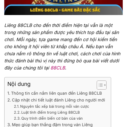
Liêng 88CLB
cho đến thời điểm hiện tại vẫn là một
trong những sản phẩm được yêu thích top đầu tại sân
chơi. Mỗi ngày, tựa game mang đến cơ hội kiếm tiền
cho không ít hội viên từ khắp châu Á. Nếu bạn vẫn
chưa nắm rõ thông tin về luật chơi, cách chơi của hình
thức đánh bài thú vị này thì đừng bỏ qua bài viết dưới
đây của chúng tôi tại
88CLB
.
Nội dung
Thông tin cần nắm liên quan đến Liêng 88CLB
Cập nhật chi tiết luật đánh Liêng cho người mới
Nguyên tắc xếp bài trong mỗi ván cược
Luật tính điểm trong Liêng 88CLB
Quy trình diễn biến cơ bản của ván
Mẹo giúp bạn thắng đậm trong ván Liêng